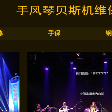
修
手保
钢